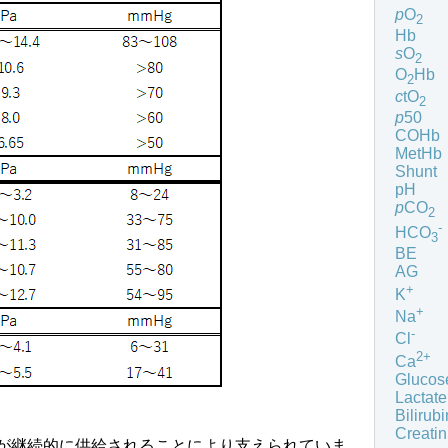
p
O
2
Hb
s
O
2
O
Hb
2
c
tO
2
p
50
COHb
MetHb
Shunt
pH
p
CO
2
-
HCO
3
BE
AG
+
K
+
Na
-
Cl
2+
Ca
Glucos
Lactate
Bilirubi
Creatin
が継続的に供給されることにより支えられていま