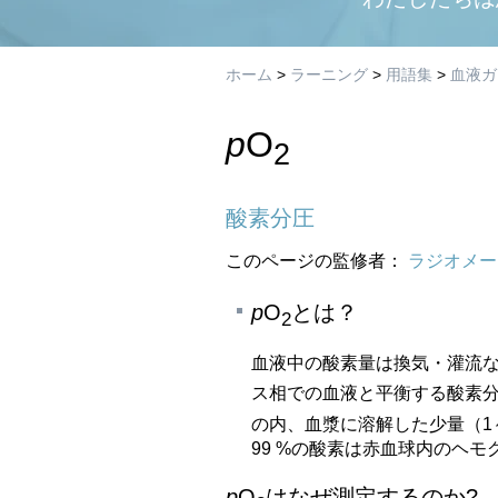
ホーム
>
ラーニング
>
用語集
>
血液ガ
p
O
2
酸素分圧
このページの監修者：
ラジオメー
p
O
とは？
2
血液中の酸素量は換気・灌流
ス相での血液と平衡する酸素
の内、血漿に溶解した少量（1～
99 %の酸素は赤血球内のヘ
p
O
はなぜ測定するのか?