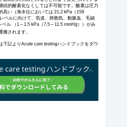
継続的酸素化なくしては不可能です。酸素は圧力
（海水位においては 21.2 kPa（159
いレベルに向けて、気道、肺胞気、動脈血、毛細
レベル （1～1.5 kPa（7.5～11.5 mmHg））がみ
運搬されます。
りAcute care testingハンドブックをダウ