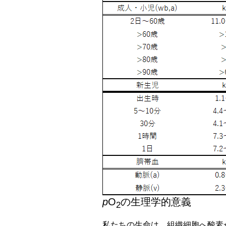
p
O
の生理学的意義
2
私たちの生命は、組織細胞へ酸素