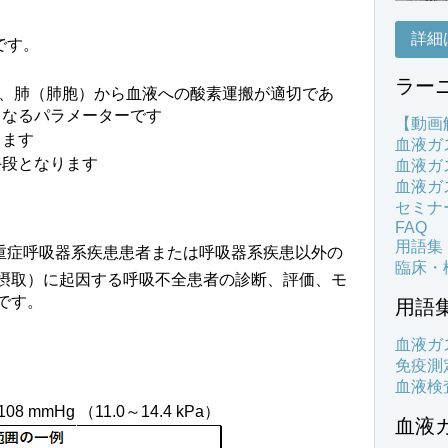
詳細
です。
ラー
、肺（肺胞）から血液への酸素運搬が適切であ
となるパラメーターです
【動画
ります
血液ガ
手段となります
血液ガ
血液ガ
セミナ
FAQ
用語集
重症呼吸器系疾患患者または呼吸器系疾患以外の
臨床・
摂取）に起因する呼吸不全患者の診断、評価、モ
です。
用語
血液ガ
免疫測
血液検
mmHg （11.0～14.4 kPa）
血液