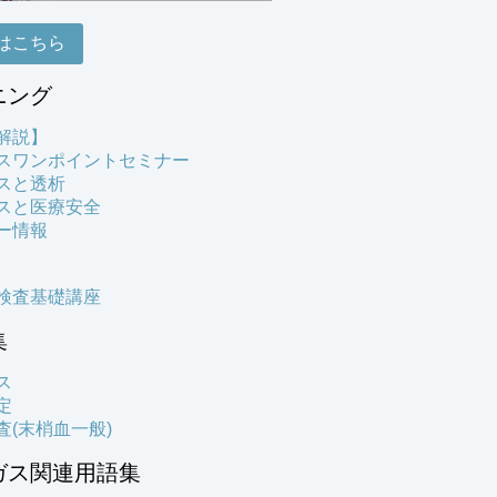
はこちら
ニング
解説】
スワンポイントセミナー
スと透析
スと医療安全
ー情報
検査基礎講座
集
ス
定
査(末梢血一般)
ガス関連用語集