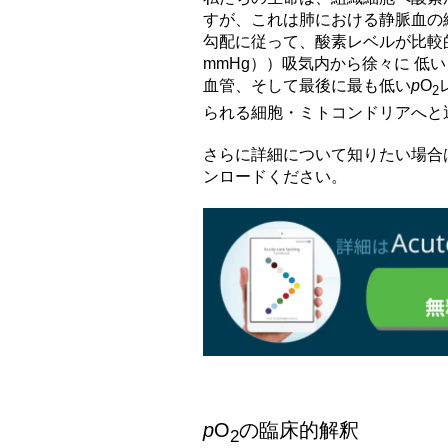
すが、これは肺における静脈血の
勾配に従って、酸素レベルが比較的高い
mmHg））吸気内から徐々に 低
血管、そして最後に最も低い
p
O
2
られる細胞・ミトコンドリアへと
さらに詳細について知りたい場合は下記よ
ンロードください。
p
O
の臨床的解釈
2