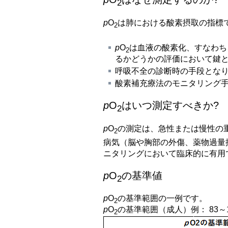
2
p
O
は肺における酸素摂取の指標
2
p
O
は血液の酸素化、すなわち
2
るかどうかの評価において鍵
呼吸不全の診断時の手段とな
酸素補充療法のモニタリング
p
O
はいつ測定すべきか?
2
p
O
の測定は、急性または慢性の
2
病気（脳や胸部の外傷、薬物過量
ニタリングにおいて臨床的に有用
p
O
の基準値
2
p
O
の基準範囲の一例です。
2
p
O
の基準範囲（成人）例： 83～108 
2