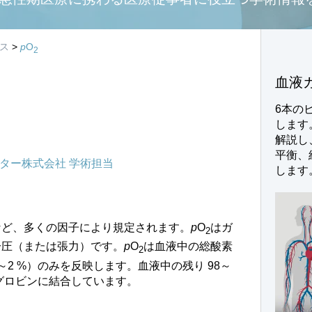
ス
>
p
O
2
血液
6本の
します
解説し
平衡、
ター株式会社 学術担当
します
など、多くの因子により規定されます。
p
O
はガ
2
分圧（または張力）です。
p
O
は血液中の総酸素
2
2 %）のみを反映します。血液中の残り 98～
モグロビンに結合しています。