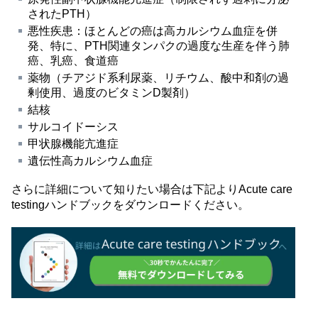
されたPTH）
悪性疾患：ほとんどの癌は高カルシウム血症を併
発、特に、PTH関連タンパクの過度な生産を伴う肺
癌、乳癌、食道癌
薬物（チアジド系利尿薬、リチウム、酸中和剤の過
剰使用、過度のビタミンD製剤）
結核
サルコイドーシス
甲状腺機能亢進症
遺伝性高カルシウム血症
さらに詳細について知りたい場合は下記よりAcute care
testingハンドブックをダウンロードください。