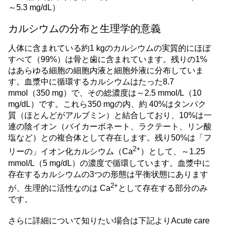
～5.3 mg/dL）
カルシウムの分布と生理学的意義
人体に含まれている約1 kgのカルシウムの実質的にほぼ
すべて（99%）は骨と歯に含まれています。残りの1%
はあらゆる細胞の細胞内液と細胞外液に分布していま
す。血漿中に循環するカルシウムはたった8.7
mmol（350 mg）で、その総濃度は～2.5 mmol/L（10
mg/dL）です。これら350 mgの内、約 40%はタンパク
質（ほとんどがアルブミン）と結合しており、10%は一
連の陰イオン（バイカーボネート、ラクテート、リン酸
塩など）との複合体として存在します。残り50%は「フ
2+
リーの」イオン化カルシウム（Ca
）として、～1.25
mmol/L（5 mg/dL）の濃度で循環しています。血漿中に
存在するカルシウムの3つの形態は平衡状態にあります
2+
が、生理的に活性なのは Ca
として存在する部分のみ
です。
さらに詳細について知りたい場合は下記よりAcute care