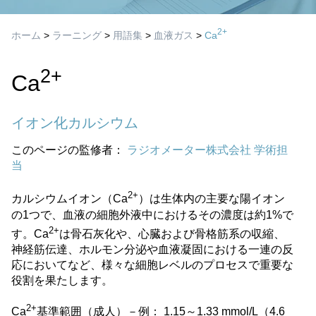
2+
ホーム
>
ラーニング
>
用語集
>
血液ガス
>
Ca
2+
Ca
イオン化カルシウム
このページの監修者：
ラジオメーター株式会社 学術担
当
2+
カルシウムイオン（Ca
）は生体内の主要な陽イオン
の1つで、血液の細胞外液中におけるその濃度は約1%で
2+
す。Ca
は骨石灰化や、心臓および骨格筋系の収縮、
神経筋伝達、ホルモン分泌や血液凝固における一連の反
応においてなど、様々な細胞レベルのプロセスで重要な
役割を果たします。
2+
Ca
基準範囲（成人）－例： 1.15～1.33 mmol/L（4.6