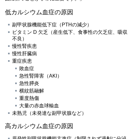
低カルシウム血症の原因
副甲状腺機能低下症（PTHの減少）
ビタミン D 欠乏（産生低下、食事性の欠乏症、吸収
不良）
慢性腎疾患
慢性肝臓病
重症疾患
敗血症
急性腎障害（AKI）
急性膵炎
横紋筋融解
重度熱傷
大量の赤血球輸血
未熟児（未発達な副甲状腺など）
高カルシウム血症の原因
原発性副甲状腺機能亢進症（制限されず過剰に分泌