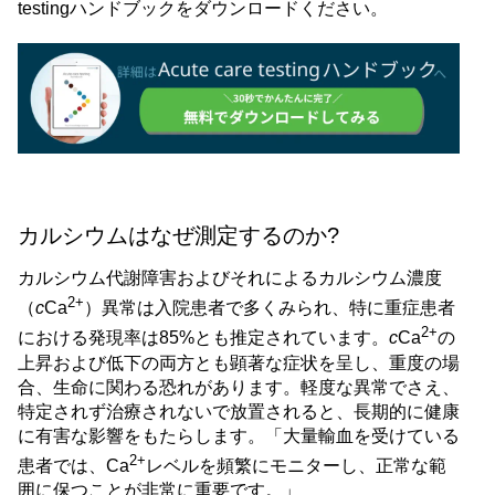
testingハンドブックをダウンロードください。
カルシウムはなぜ測定するのか?
カルシウム代謝障害およびそれによるカルシウム濃度
2+
（
c
Ca
）異常は入院患者で多くみられ、特に重症患者
2+
における発現率は85%とも推定されています。
c
Ca
の
上昇および低下の両方とも顕著な症状を呈し、重度の場
合、生命に関わる恐れがあります。軽度な異常でさえ、
特定されず治療されないで放置されると、長期的に健康
に有害な影響をもたらします。「大量輸血を受けている
2+
患者では、Ca
レベルを頻繁にモニターし、正常な範
囲に保つことが非常に重要です。」