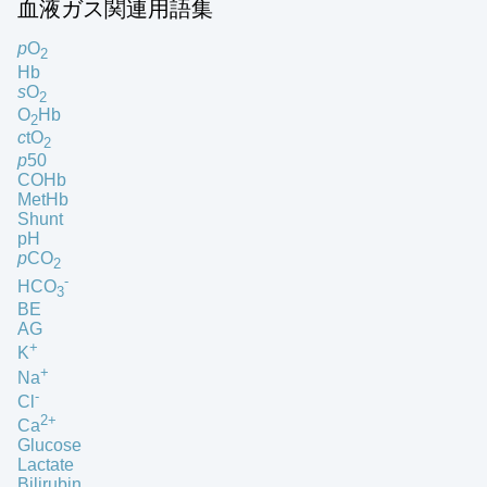
血液ガス関連用語集
p
O
2
Hb
s
O
2
O
Hb
2
c
tO
2
p
50
COHb
MetHb
Shunt
pH
p
CO
2
-
HCO
3
BE
AG
+
K
+
Na
-
Cl
2+
Ca
Glucose
Lactate
Bilirubin