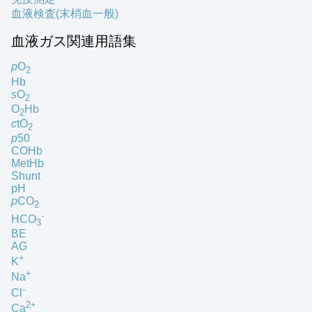
血液検査(末梢血一般)
血液ガス関連用語集
p
O
2
Hb
s
O
2
O
Hb
2
c
tO
2
p
50
COHb
MetHb
Shunt
pH
p
CO
2
-
HCO
3
BE
AG
+
K
+
Na
-
Cl
2+
Ca