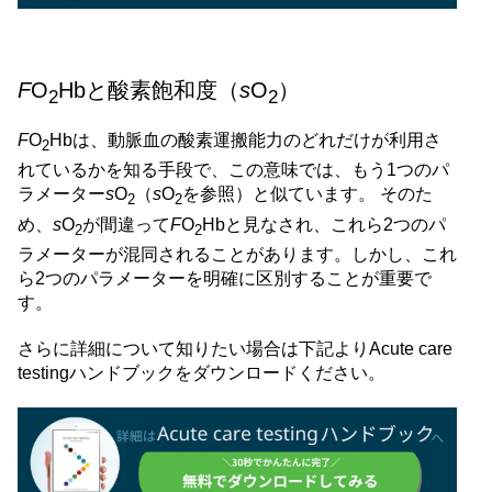
F
O
Hbと酸素飽和度（
s
O
）
2
2
F
O
Hbは、動脈血の酸素運搬能力のどれだけが利用さ
2
れているかを知る手段で、この意味では、もう1つのパ
ラメーター
s
O
（
s
O
を参照）と似ています。 そのた
2
2
め、
s
O
が間違って
F
O
Hbと見なされ、これら2つのパ
2
2
ラメーターが混同されることがあります。しかし、これ
ら2つのパラメーターを明確に区別することが重要で
す。
さらに詳細について知りたい場合は下記よりAcute care
testingハンドブックをダウンロードください。