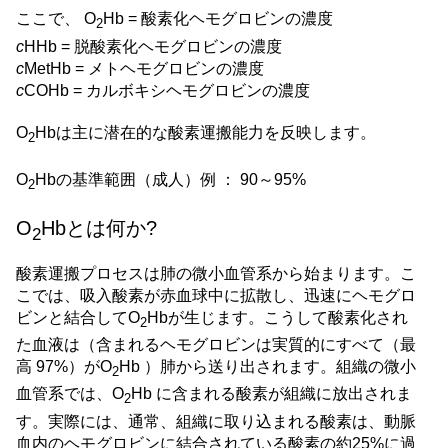
ここで、 O
Hb = 酸素化ヘモグロビンの濃度
2
c
HHb = 脱酸素化ヘモグロビンの濃度
c
MetHb = メトヘモグロビンの濃度
c
COHb = カルボキシヘモグロビンの濃度
O
Hbは主に潜在的な酸素運搬能力を反映します。
2
O
Hbの基準範囲（成人）例 ： 90～95%
2
O
Hbとは何か?
2
酸素運搬プロセスは肺の微小血管系から始まります。こ
こでは、吸入酸素が赤血球中に拡散し、迅速にヘモグロ
ビンと結合してO
Hbが生じます。こうして酸素化され
2
た血液は（含まれるヘモグロビンは実質的にすべて（最
高 97%）がO
Hb ）肺から送り出されます。組織の微小
2
血管系では、O
Hb に含まれる酸素が組織に放出されま
2
す。実際には、通常、組織に取り込まれる酸素は、動脈
血内のヘモグロビンに結合されている酸素の約25%に過