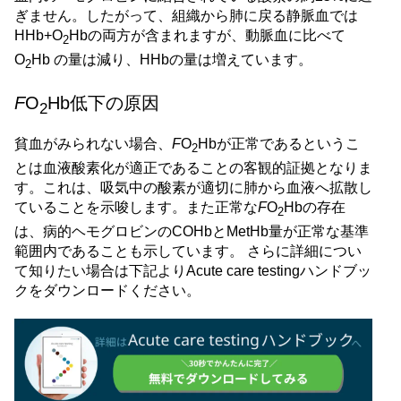
ぎません。したがって、組織から肺に戻る静脈血では
HHb+O
Hbの両方が含まれますが、動脈血に比べて
2
O
Hb の量は減り、HHbの量は増えています。
2
F
O
Hb低下の原因
2
貧血がみられない場合、
F
O
Hbが正常であるというこ
2
とは血液酸素化が適正であることの客観的証拠となりま
す。これは、吸気中の酸素が適切に肺から血液へ拡散し
ていることを示唆します。また正常な
F
O
Hbの存在
2
は、病的ヘモグロビンのCOHbとMetHb量が正常な基準
範囲内であることも示しています。 さらに詳細につい
て知りたい場合は下記よりAcute care testingハンドブッ
クをダウンロードください。