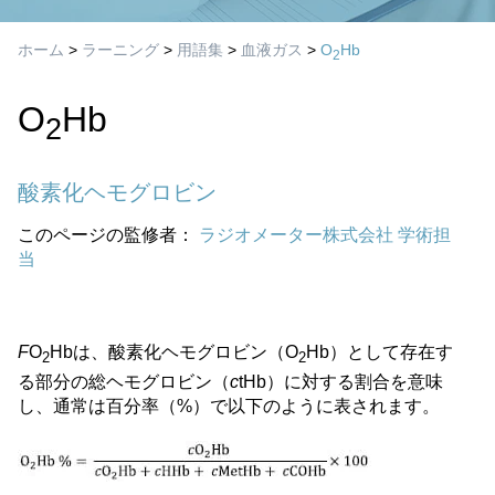
ホーム
>
ラーニング
>
用語集
>
血液ガス
>
O
Hb
2
O
Hb
2
酸素化ヘモグロビン
このページの監修者：
ラジオメーター株式会社 学術担
当
F
O
Hbは、酸素化ヘモグロビン（O
Hb）として存在す
2
2
る部分の総ヘモグロビン（
c
tHb）に対する割合を意味
し、通常は百分率（%）で以下のように表されます。