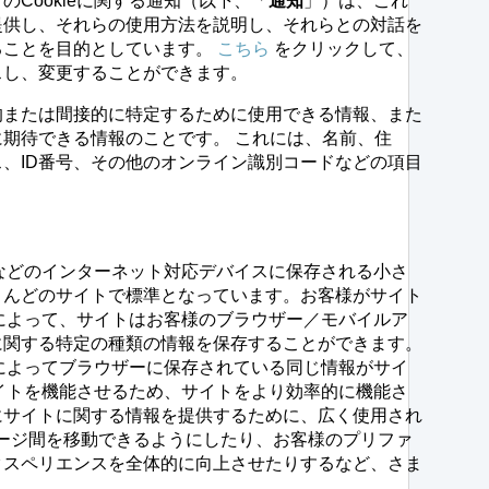
Cookieに関する通知（以下、「
通知
」）は、これ
提供し、それらの使用方法を説明し、それらとの対話を
ることを目的としています。
こちら
をクリックして、
スし、変更することができます。
的または間接的に特定するために使用できる情報、また
期待できる情報のことです。 これには、名前、住
、ID番号、その他のオンライン識別コードなどの項目
電話などのインターネット対応デバイスに保存される小さ
とんどのサイトで標準となっています。お客様がサイト
ieによって、サイトはお客様のブラウザー／モバイルア
に関する特定の種類の情報を保存することができます。
ieによってブラウザーに保存されている同じ情報がサイ
、サイトを機能させるため、サイトをより効率的に機能さ
にサイトに関する情報を提供するために、広く使用され
がページ間を移動できるようにしたり、お客様のプリファ
クスペリエンスを全体的に向上させたりするなど、さま