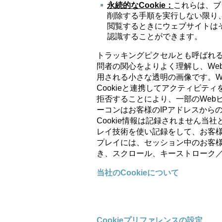
永続的な
Cookie
：
これらは、ブ
削除する手順を実行しない限り
閲覧するときにウェブサイトはそ
認識することができます。
トラッキングピクセルとも呼ばれる
問者の関心をよりよく理解し、We
用される小さな透明の画像です。W
Cookieと連携してアクティビティ
拒否することにより、一部のWeb
ーコンはお客様のIPアドレスから
Cookie情報は記録されません
レイ技術を使い記録をして、お客
プレイには、セッション中のお客
き、スクロール、キーストローク
当社のCookieについて
Cookieプリファレンスの設定