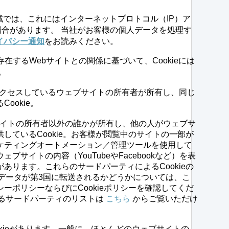
法域では、これにはインターネットプロトコル（IP）ア
合があります。 当社がお客様の個人データを処理す
イバシー通知
をお読みください。
eが存在するWebサイトとの関係に基づいて、Cookieには
。
クセスしているウェブサイトの所有者が所有し、同じ
ookie。
サイトの所有者以外の誰かが所有し、他の人がウェブサ
しているCookie。お客様が閲覧中のサイトの一部が
ケティングオートメーション／管理ツールを使用して
ブサイトの内容（YouTubeやFacebookなど）を表
あります。これらのサードパーティによるCookieの
eのデータが第3国に転送されるかどうかについては、こ
ーポリシーならびにCookieポリシーを確認してくだ
置するサードパーティのリストは
こちら
からご覧いただけ
kieがあります。一般に、ほとんどのウェブサイトの