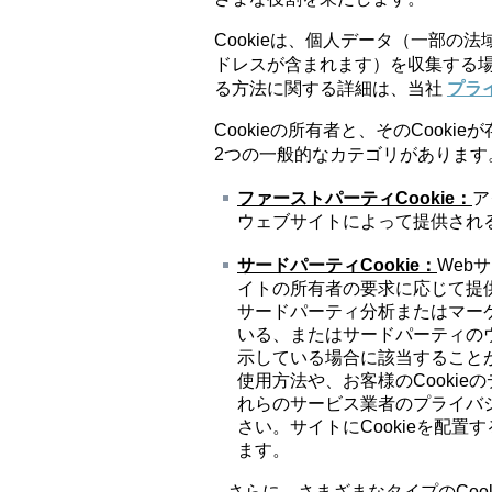
Cookieは、個人データ（一部の
ドレスが含まれます）を収集する場
る方法に関する詳細は、当社
プラ
Cookieの所有者と、そのCooki
2つの一般的なカテゴリがあります
ファーストパーティ
Cookie
：
ア
ウェブサイトによって提供されるC
サードパーティ
Cookie
：
Web
イトの所有者の要求に応じて提供
サードパーティ分析またはマー
いる、またはサードパーティのウェ
示している場合に該当することが
使用方法や、お客様のCooki
れらのサービス業者のプライバシ
さい。サイトにCookieを配
ます。
さらに、さまざまなタイプのCoo