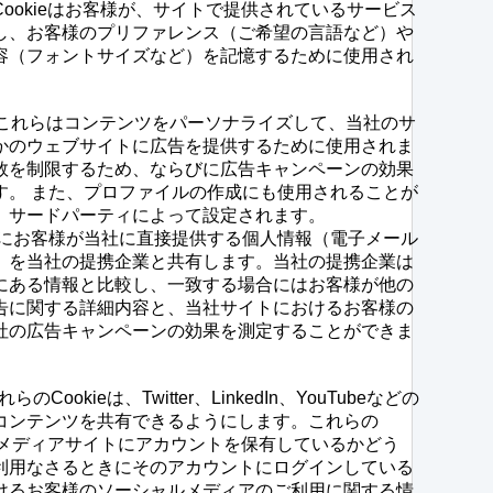
ookieはお客様が、サイトで提供されているサービス
し、お客様のプリファレンス（ご希望の言語など）や
容（フォントサイズなど）を記憶するために使用され
これらはコンテンツをパーソナライズして、当社のサ
かのウェブサイトに広告を提供するために使用されま
数を制限するため、ならびに広告キャンペーンの効果
す。 また、プロファイルの作成にも使用されることが
、サードパーティによって設定されます。
にお客様が当社に直接提供する個人情報（電子メール
）を当社の提携企業と共有します。当社の提携企業は
にある情報と比較し、一致する場合にはお客様が他の
告に関する詳細内容と、当社サイトにおけるお客様の
社の広告キャンペーンの効果を測定することができま
れらのCookieは、Twitter、LinkedIn、YouTubeなどの
コンテンツを共有できるようにします。これらの
ャルメディアサイトにアカウントを保有しているかどう
利用なさるときにそのアカウントにログインしている
けるお客様のソーシャルメディアのご利用に関する情