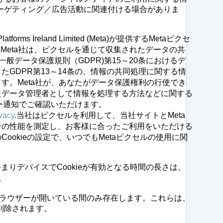
ーゲティング／広告活動に関連付ける場合がありま
rms Ireland Limited (Meta)が提供するMetaピクセ
社とMeta社は、ピクセルを通じて収集されたデータの共
一般データ保護規則（GDPR)第15～20条におけるデ
たGDPR第13～14条の、情報の共同処理に関する情
す。Meta社が、あなたがデータ保護権利の行使でき
たデータ管理者として情報を処理する方法などに関する
シー通知でご確認いただけます。
vacy
.当社はピクセルを利用して、当社サイトとMeta
告の性能を測定し、お客様に合ったご利用をいただける
ookieの設定で、いつでもMetaピクセルの使用に関
。
まりデバイスでCookieが有効となる時間の長さは、
。
ラウザーが開いている間のみ存在します。これらは、
削除されます。