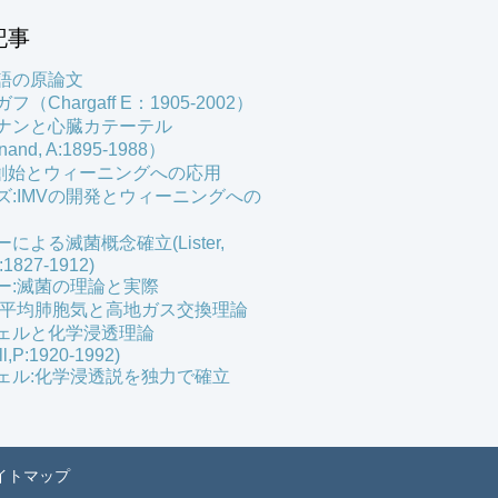
記事
語の原論文
（Chargaff E：1905-2002）
ナンと心臓カテーテル
and, A:1895-1988）
の創始とウィーニングへの応用
ズ:IMVの開発とウィーニングへの
による滅菌概念確立(Lister,
:1827-1912)
ー:滅菌の理論と実際
:平均肺胞気と高地ガス交換理論
ェルと化学浸透理論
ll,P:1920-1992)
ェル:化学浸透説を独力で確立
イトマップ