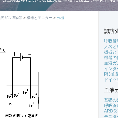
血液ガス博物館
>
機器とモニター
>
分極
諏訪
呼吸管
人名と
機器と
機器の
血液ガ
インタ
附3:
ドイツ
血液
基礎の
呼吸管
ARD
モニタ