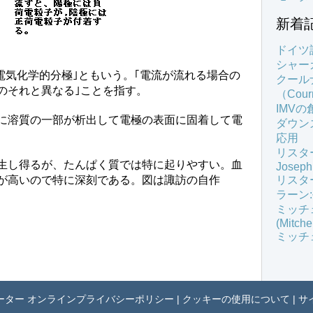
新着
ドイツ
シャーガフ
極｣、｢電気化学的分極｣ともいう。｢電流が流れる場合の
クール
のそれと異なる｣ことを指す。
（Courn
IMV
に溶質の一部が析出して電極の表面に固着して電
ダウン
応用
リスター
生し得るが、たんぱく質では特に起りやすい。血
Joseph
が高いので特に深刻である。図は諏訪の自作
リスタ
ラーン
ミッチ
(Mitche
ミッチ
ーター オンラインプライバシーポリシー
|
クッキーの使用について
|
サ