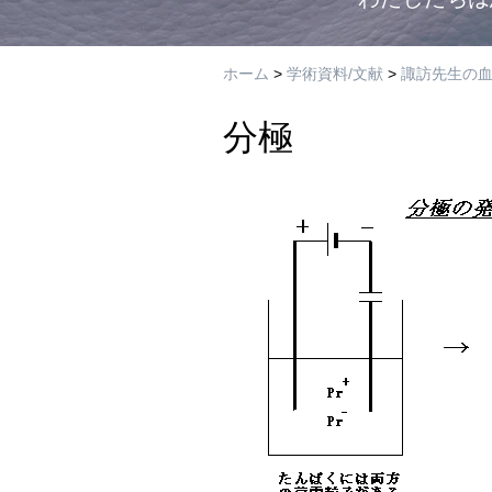
ホーム
>
学術資料/文献
>
諏訪先生の
分極