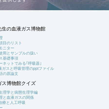
先生の血液ガス博物館
理
項目のリスト
モニター
使用とサンプルの扱い
ス基礎事項
ーネットでみる｢呼吸器｣
血液ガスと呼吸管理のpptファイル
語の原論文
ガス博物館クイズ
生理学と病態生理学編
理と血液ガスの関係
S治療と人工呼吸
ー