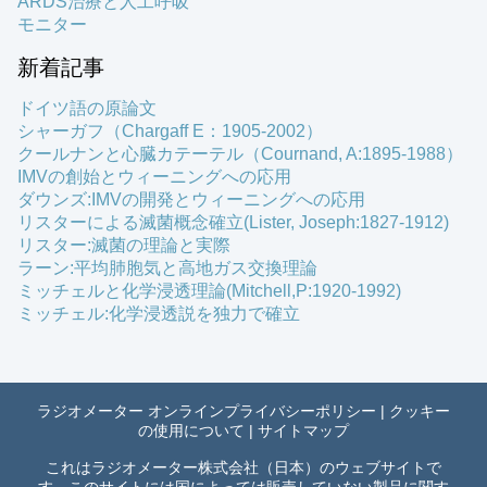
ARDS治療と人工呼吸
モニター
新着記事
ドイツ語の原論文
シャーガフ（Chargaff E：1905-2002）
クールナンと心臓カテーテル（Cournand, A:1895-1988）
IMVの創始とウィーニングへの応用
ダウンズ:IMVの開発とウィーニングへの応用
リスターによる滅菌概念確立(Lister, Joseph:1827-1912)
リスター:滅菌の理論と実際
ラーン:平均肺胞気と高地ガス交換理論
ミッチェルと化学浸透理論(Mitchell,P:1920-1992)
ミッチェル:化学浸透説を独力で確立
ラジオメーター オンラインプライバシーポリシー
|
クッキー
の使用について
|
サイトマップ
これはラジオメーター株式会社（日本）のウェブサイトで