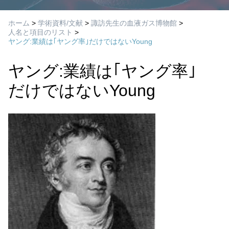
ホーム
>
学術資料/文献
>
諏訪先生の血液ガス博物館
>
人名と項目のリスト
>
ヤング:業績は｢ヤング率｣だけではないYoung
ヤング:業績は｢ヤング率｣
だけではないYoung