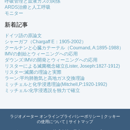
呼吸管理と血液ガスの関係
ARDS治療と人工呼吸
モニター
新着記事
ドイツ語の原論文
シャーガフ（Chargaff E：1905-2002）
クールナンと心臓カテーテル（Cournand, A:1895-1988）
IMVの創始とウィーニングへの応用
ダウンズ:IMVの開発とウィーニングへの応用
リスターによる滅菌概念確立(Lister, Joseph:1827-1912)
リスター:滅菌の理論と実際
ラーン:平均肺胞気と高地ガス交換理論
ミッチェルと化学浸透理論(Mitchell,P:1920-1992)
ミッチェル:化学浸透説を独力で確立
ラジオメーター オンラインプライバシーポリシー
|
クッキー
の使用について
|
サイトマップ