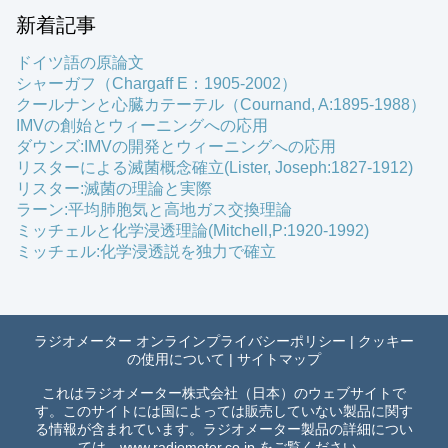
新着記事
ドイツ語の原論文
シャーガフ（Chargaff E：1905-2002）
クールナンと心臓カテーテル（Cournand, A:1895-1988）
IMVの創始とウィーニングへの応用
ダウンズ:IMVの開発とウィーニングへの応用
リスターによる滅菌概念確立(Lister, Joseph:1827-1912)
リスター:滅菌の理論と実際
ラーン:平均肺胞気と高地ガス交換理論
ミッチェルと化学浸透理論(Mitchell,P:1920-1992)
ミッチェル:化学浸透説を独力で確立
ラジオメーター オンラインプライバシーポリシー
|
クッキー
の使用について
|
サイトマップ
これはラジオメーター株式会社（日本）のウェブサイトで
す。このサイトには国によっては販売していない製品に関す
る情報が含まれています。ラジオメーター製品の詳細につい
ては、
www.radiometer.co.jp
をご覧ください。