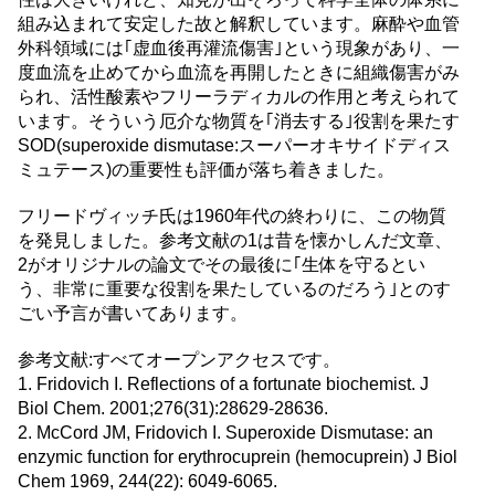
組み込まれて安定した故と解釈しています。麻酔や血管
外科領域には｢虚血後再灌流傷害｣という現象があり、一
度血流を止めてから血流を再開したときに組織傷害がみ
られ、活性酸素やフリーラディカルの作用と考えられて
います。そういう厄介な物質を｢消去する｣役割を果たす
SOD(superoxide dismutase:スーパーオキサイドディス
ミュテース)の重要性も評価が落ち着きました。
フリードヴィッチ氏は1960年代の終わりに、この物質
を発見しました。参考文献の1は昔を懐かしんだ文章、
2がオリジナルの論文でその最後に｢生体を守るとい
う、非常に重要な役割を果たしているのだろう｣とのす
ごい予言が書いてあります。
参考文献:すべてオープンアクセスです。
1. Fridovich I. Reflections of a fortunate biochemist. J
Biol Chem. 2001;276(31):28629-28636.
2. McCord JM, Fridovich I. Superoxide Dismutase: an
enzymic function for erythrocuprein (hemocuprein) J Biol
Chem 1969, 244(22): 6049-6065.