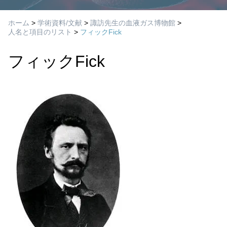
ホーム
>
学術資料/文献
>
諏訪先生の血液ガス博物館
>
人名と項目のリスト
>
フィックFick
フィックFick