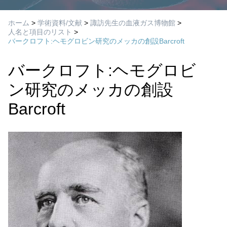
ホーム
>
学術資料/文献
>
諏訪先生の血液ガス博物館
>
人名と項目のリスト
>
バークロフト:ヘモグロビン研究のメッカの創設Barcroft
バークロフト:ヘモグロビ
ン研究のメッカの創設
Barcroft