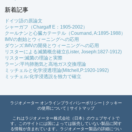
新着記事
ドイツ語の原論文
シャーガフ（Chargaff E：1905-2002）
クールナンと心臓カテーテル（Cournand, A:1895-1988）
IMVの創始とウィーニングへの応用
ダウンズ:IMVの開発とウィーニングへの応用
リスターによる滅菌概念確立(Lister, Joseph:1827-1912)
リスター:滅菌の理論と実際
ラーン:平均肺胞気と高地ガス交換理論
ミッチェルと化学浸透理論(Mitchell,P:1920-1992)
ミッチェル:化学浸透説を独力で確立
ラジオメーター オンラインプライバシーポリシー
|
クッキー
の使用について
|
サイトマップ
これはラジオメーター株式会社（日本）のウェブサイトで
す。このサイトには国によっては販売していない製品に関す
る情報が含まれています。ラジオメーター製品の詳細につい